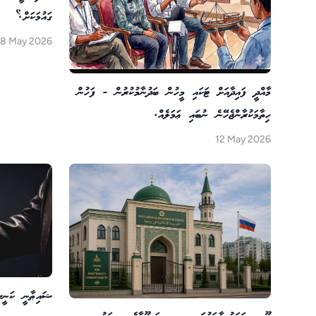
ގައުމަކަށް؟
8 May 2026
މާއްދީ ފައިދާއަށް ޓަކައި މީހުން ބަދުނާމުކުރުން - ފަހުން
ހިތާމަކުރާންޖެހޭނެ ނުބައި ޢަމަލެއް.
12 May 2026
ޝައިޠާނީ ކަނީސާ