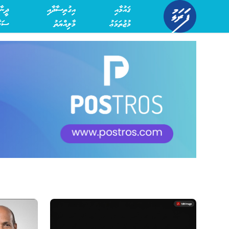
ޤައުމާއި
އިގުތިސާދާއި
ދީނާ
މުޖުތަމަޢު
މާލިއްޔަތު
ސަގާ