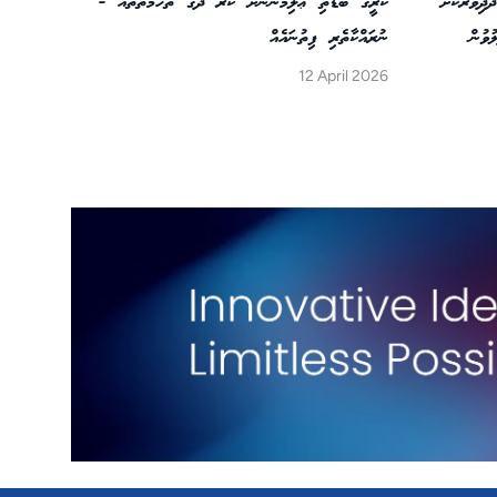
ކުރީގެ ބޮޑެތި ޢާލިމުންނަށް ކުރާ ދޮގު ތުހުމަތުތައް -
ދިވަރުކޮށް
ނުރައްކާތެރި ފިތުނައެއް
ވުން
12 April 2026