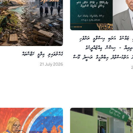
މި ޒަމާނުގެ އަރަބި އިސްލާމީ ރަށްވެހި
ތިރިޔާ - ނިޝާން ޢިއްޒުއްދީނުގެ
ގެއްލުވައިލި ޢިލްމީ ޚަޒާނާތައް
ޔާ އަލްއުސްތާޛު އިބްރާހީމް ރަޝީދު މޫސާ
21 July 2026