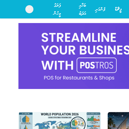
ބަހާއި
ފަރަގު
ފީޗާޑް
ޅެންއަށި
Search
އަދަބު
މީހުން