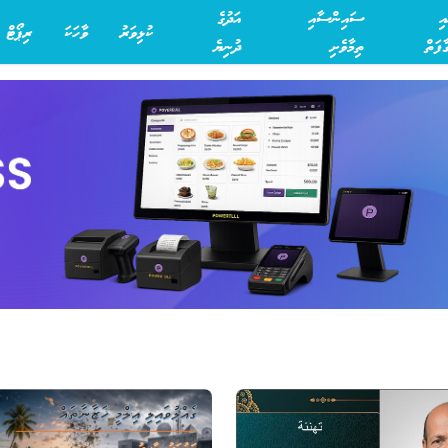
އި
ސައިންސާއި
އަދުގެ
ކުޅިވަރު
ވާހަކަ
ރިޕޯޓް
ފަތް
ތިމާވެށި
ދުނިޔެ