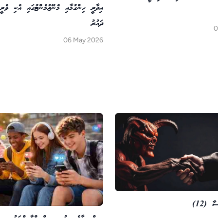
އިދާރީ ހިންގުމާއި މެނޭޖުމެންޓުގައި އެކި ވެރީ
ދައުރު
0
06 May 2026
 (12)