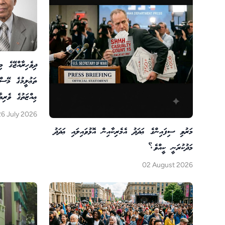
ދިވެހިރާއްޖޭގެ 
ތަޢުލީމުގެ މޭސް
ޢިއްޒަތުގެ ވެރި
26 July 2026
މަރުވި ސިފައިންގެ ޢަދަދު އެމެރިކާއިން އޮޅުވައިލައި ޢަދަދު
މަދުކުރަނީ ކީއްވެ؟
02 August 2026