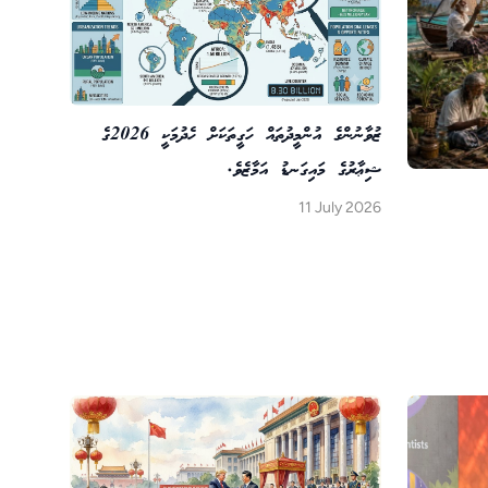
ޒުވާނުންގެ އުންމީދުތައް ހަގީތަކަށް ހެދުމަކީ 2026ގެ
ޝިޢާރުގެ މައިގަނޑު އަމާޒެވެ.
11 July 2026