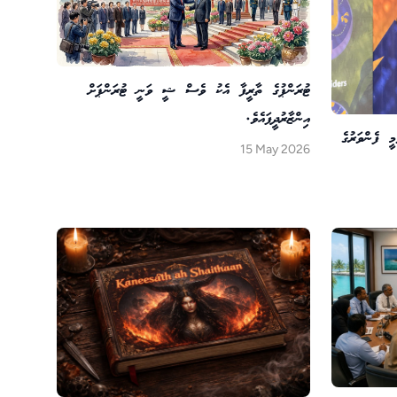
ޓުރަންޕުގެ ތާރީފާ އެކު ވެސް ޝީ ވަނީ ޓުރަންޕަށް
އިންޒާރުދީފައެވެ.
މީ ފެންވަރުގެ
15 May 2026