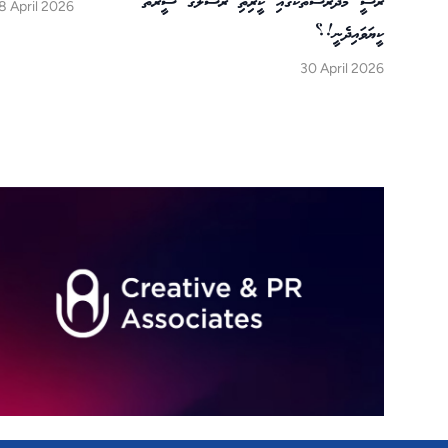
ރޫސީ މަދަރުސާތަކުގައި ކީރިތި ރަސޫލާގެ ސީރަތު
8 April 2026
ކީޔަވައިދެނީ!؟
30 April 2026