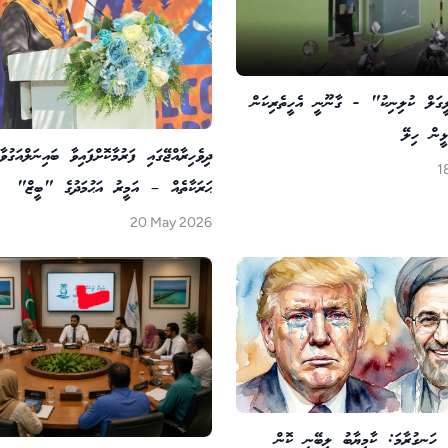
ީގަލް ކުލިނިކު" - ގާނޫނީ އެހީތެރިކަން
ޅީން ހިލޭ
ދިވެހިރާއްޖޭގައި ފަރުމާކޮށްފައިވާ ބައިނަލްއަގުވާ
1
ޙަރަކާތެއް – އަމީރު އަޙުމަދުގެ "ބީޒް"
20 May 2026
ގެ ހަނގުރާމަ: ކާމިޔާބު ލިބޭނީ ކޮން