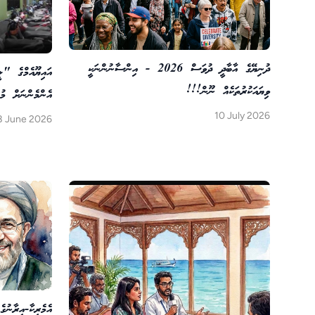
ދުނިޔޭގެ އާބާދީ ދުވަސް 2026 - އިންސާނުންނަކީ
އައިޔޫއެމްގެ "ލ
ވިޔައަކުރުތަކެއް ނޫން!!!
އެންމެންނަށް މު
10 July 2026
8 June 2026
އެމެރިކާ-އީރާނު