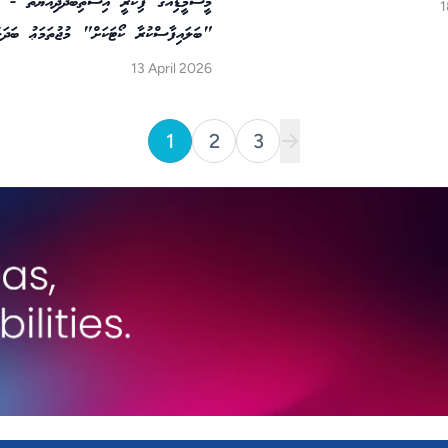
މީސްމީޑިއާގެ ފިކުރީ އިސްތިބްދާދިއްޔަތު - ދާ
1
"ބަލައިފާސްކުރާ ކޯޓަކަށް" މުޖުތަމަޢު ބަދަލު
13 April 2026
1
2
3