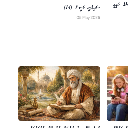
ންގެ ހަގީގީ
ޝައިޠާނީ ކަނީސާ (14)
05 May 2026