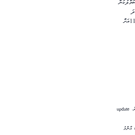
މާލުކަން
ަ
މުބާރާތަށް ހެދުމަށް ޓަކައި ފީފާއާ ގުޅިގެން އެމެރިކާއާއި ކެނެޑާއާއި މެކުސިކޯއިން އަންނަނީ މަސައްކަތްކުރަމުންނެވެ. މާދަމާ ފެށޭ ޖޫންމަހު 11އަށް
update
ޔާރުލިބިގެންވާ ފަރާތަކުން އެއްޗަކާ މެދު ނުވަތަ ކަމަކާ މެދު ކަނޑައަޅައިފައިވާ ފެންވަރު ވަޒަންކުރުމުގެ މިންގަނޑު. (2) އާންމު