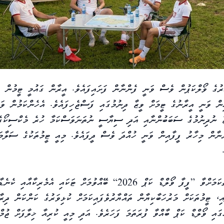
ރުގެ ވޯލްކަޕުން ވެސް ވަނީ ފެންނާން ފަށައިފައެވެ. އީރާން ގައުމީ ޓީމުން އެ
ިން ވަނީ އީރާނުގެ ޓީމަށް ވީޒާ ދިނުމުގައި ފަސްޖެހިފައެވެ. އެހެންކަމުން ވަގ
ޒާ ނުދިނުމުގެ ސަބަބުންނާއި އަދި ސިޔާސީ ނުތަނަވަސްކަމާ ހުރެ މެކްސިކޯގެ
ްނާން މިހާރު ފީފާއިން ވަނީ ހުއްދަ ވެސް ދީފައެވެ. މިއީ ޓީމުތަކުގެ ސަލާމަ
ދުނިޔޭގެ އެންމެ މަގުބޫލު އަދި އެންމެ ފޯރިގަދަ ކުޅިވަރު މުބާރާތްކަމަށްވާ [ފީފާ ވޯލްޑް ކަޕް 2026] ބޭއްވުމަށް ޓަކައި އެމެރިކާއާ
، ޓީމުތަކަށް މަރުހަބާކިޔާން ތައްޔާރުވެފައިކަމަށް ކުޅިވަރުގެ ކަންކަން ދިރ