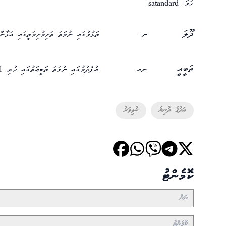
ހަމަ.
satandard
ދޫލަ
ނ.
ތަޅުމުގައި ނުވަތަ ތަށިމުށިމަތީގައި އަޅާ
ތަބީއީ
ނއ.
އުފެދުމުގައި ނުވަތަ ތަބީޢަތުގައި ހުރި.
l
އަދުގެ ދުނިޔެ
ކުޅިވަރު
ކޮމެންޓު