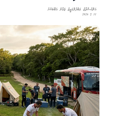
އަލްއުސްތާޒު ޢަބްދުލްޢަޒީޒު ޖަމާލު އަބޫބަކުރު
31 މޭ 2026