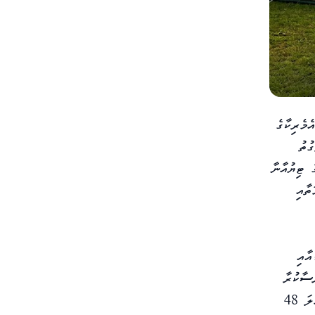
މެރިކާގެ
ުތު
 ޓިޔުއާނާ
ތާއި
އި ކެނެޑާއާއި
ާސާކުރާ
ފަރާތްތަކުން ބުނެއެވެ. މިއީ މުޅި ތާރީޚުގައި ވެސް ތިން ގައުމެއްގައި ވޯލްޑް ކަޕް ބާއްވާ ފުރަތަމަ ފަހަރެވެ. އަދި މިއީ ކުރިއާ ޚިލާފަށް ޖުމްލަ 48