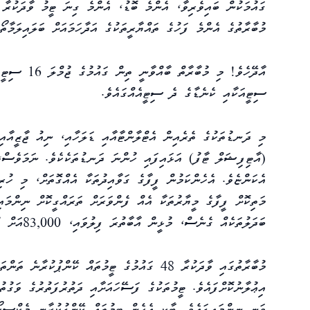
މުބާރާތުގެ އެންމެ ފަހުގެ ތައްޔާރީތަކުގެ އަދާހަމައަށް ބަލައިލަމާތޯ
ސިޓީއަކާއި ކެނެޑާގެ ދެ ސިޓީއެއްގައެވެ.
މި ދަނޑުތަކުގެ ތެރެއިން އެޓްލާންޓާއާއި ޑަލަހާއި، ނިއު ޖާޒީއާއ
(އާޓިފިޝަލް ޓާފު) އަޅައިފައި ހުންނަ ދަނޑުތަކެކެވެ. ނަމަވެސް،
އެކަންޏެވެ. އެހެންކަމުން ފީފާގެ ގަވާއިދުތަކާ އެއްގޮތަށް، މި ހު
މަތިކޮށް ފީފާގެ މީޔާރުތަކާ އެއް ފެންވަރަށް ތަރައްގީކޮށް ނިންމަ
ބަދަލުތަކެއް ގެނެސް، މުޅީން އާބާތުރަ ފިލުވައި، 83,000އަށް ވުރެ ގިނަ ހާޒިރީންނަށް އެއް ފަހަރާ ވަދެވޭނެހެން ވަނީ ތައްޔާރުކޮށް ނިންމައިފައެވެ.
މުބާރާތުގައި ވާދަކުރާ 48 ގައުމުގެ ޓީމުތައް ކޭ
ވަނީ ނިންމައިފައެވެ. ބާކީ އެހެން ޓީމުތައް ކޭންޕުކުރާނީ މެކްސިކޯ