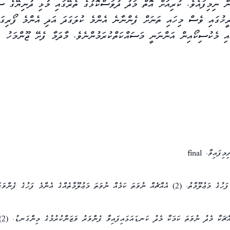
ން ނިމިފައެވެ. ކުރިއަށް އޮތް މަދު ދުވަސްކޮޅުގެ ތެރޭގައި މުޅި ދުނިޔޭގެ ސަ
ރީޚުގައި ވެސް މިހައި ތަނަށް ފެންނާނެ އެންމެ ކުލަގަދަ އަދި އެންމެ ފޯރިގަދ
ިމިފައިވާ.
final
(1) އިޚުތި