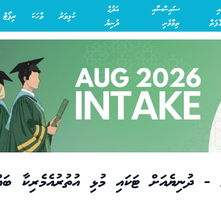
އި
ސައިންސާއި
އަދުގެ
ކުޅިވަރު
ވާހަކަ
ރިޕޯޓް
ފަތް
ތިމާވެށި
ދުނިޔެ
ަމަ - ދުނިޔެއަށް ޓަކައި މުޅި އުތުރުއެމެރިކާ ބައ