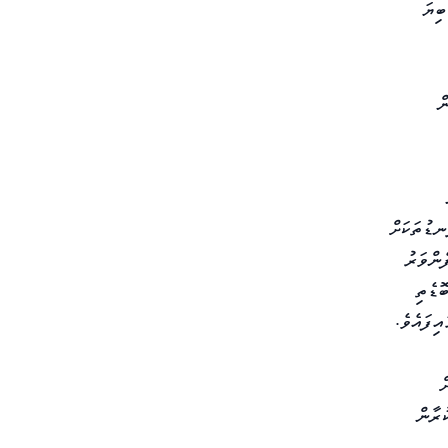
އަށް ކުރިއަށްދާ މި ބިޔަ
ގެ ތިން
ނޑުތަކަށް
ންވަރު
ޮޑެތި
ް
 ކޭންޕުކުރާން