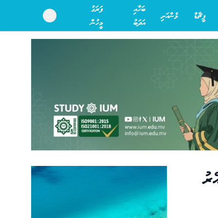
ބަހާއި
ފަރަގު
ފީޗާޑް
ޅެންއަށި
Search
އަދަބު
މީހުން
ްރު