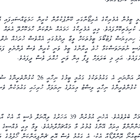
ުމީ ޓީމުން އެމެރިކާގެ އެރިޒޯނާގައި ކޭންޕުކުރާން ކުރީން ހަމަޖައްސައިފައި 
ކުރިމަތިކޮށްފައެވެ. މިއީ އެމެރިކާގެ ހަމައެއް ނެތްކަން ހާމަކޮށްދޭ އެތައް ކ
 ހިނގިޔަސް ފުޓުބޯޅަ ޓީމުތަކަށް ވީޒާ ދިނުމުގައި އެއްވެސް ހުރަހެއް ނެތްކަ
ިޔާސީ ނުތަނަވަސްކަމާ ހުރެ އީރާނުގެ ޓީމު ވަނީ ކުރީން ވެސް ދެންނެވި ފަދަ
ށްފައެވެ. އަދި މި ބަދަލަށް ފީފާ އިން ވަނީ ހުއްދަ ވެސް ދީފައެވެ.
މުބާރާތަށް ތައްޔާރުވުމުގެ ގޮތުން ހުރިހައި ގައުމަކުން ވެސް މިހާރު އަންނަނީ އެ ގައުމުތަކުގެ ގައުމީ ޓީމު
ެ ކުޅުންތެރީންގެ ނިހާއީ ލިސްޓު މިއަދުގެ ނިޔަލަށް ހުރިހައި ގައުމަކުން ވެސ
މި އަހަރުގެ ވޯލްޑް ކަޕަކީ ގިނަ ތަރިންތަކެއްގެ ވަދާޢީ މުބާރާތްކަމަށް ބެލެވެއެވެ. އެހެނީ އުމުރުން 39 އަހަރުގެ ލިއޮނަލް
ަންނާންވާ އިރަށް އޭނާގެ ޢުމުރު މާ މައްޗަށްދާނެއެވެ. ވީމާ މިއީ މެއްސީގެ 
ސްޓިއާނޯ ރޮނާލްޑޯއާ އެކު، އެ ގައުމު ވެސް އޮތީ ޗެންޕިއަންކަން ހޯދުމުގެ ވަ