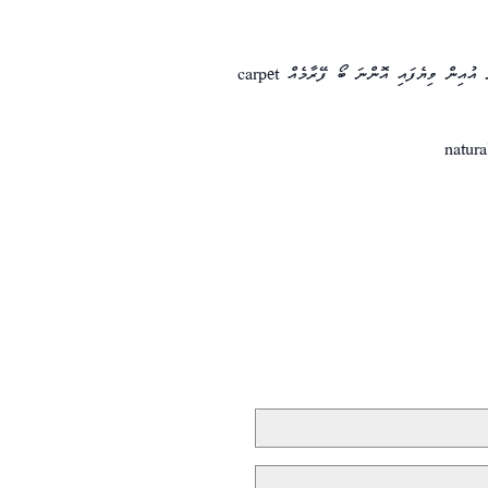
ން އުއިން ވިޔެފައި އޮންނަ ބޯ ފޭރާމެއް
carpet
natura