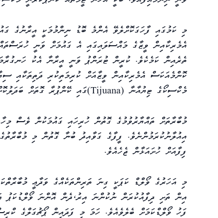
މި ކަމުގައި ފާހަގަކޮށްލެވޭ އެންމެ ބޮޑު ނިންމުމަކީ އީރާނުގެ ގައ
އެމެރިކާއިން ވީޒާގެ މައްސަލައިގައި އެ ގައުމަށް ވަނީ ހުރަސްތައް 
ތެރެއިން ކަމެކެވެ. ކުރީން ޓުރަންޕު ވަނީ އީރާނާ އެކު ހަނގުރާމަ
ކޮންމެއަކަސް އެމެރިކާއިން ވީޒާއަށް ކުރިމަތިކުރި ދަތިތަކާއި ސ
މެކްސިކޯގެ ޓިޔުއާނާ (
Tijuana
)ގައި ކޭންޕުރާ ގޮތަށް ބަދަލުކޮ
އިއުލާނުކުރަމުންނެވެ. ފީފާގެ ގަވާއިދު ބުނާ ގޮތުން މި މުބާރާތުގ
ފިފާއަށް ހުށައަޅާން ޖެހެއެވެ.
އިން ތަށި ދިފާއުކުރަން ނުކުންނަ އިރު،ދެން އޮންނަ ވޯލްޑުކަޕު އ
ފަހު ވޯލްޑްކަމަށް ބެލެވެއެވެ. ހަމަ މި ފަދައިން ޕޯޗުގަލްގެ ކްރި