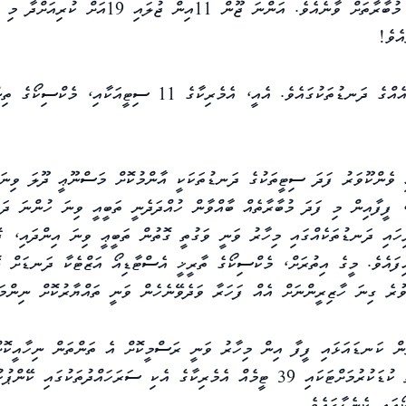
ގައުމަކުން ބައިވެރިވާ، އެންމެ ބޮޑު، އެންމެ ގިނަ ޓީމު ވާދަކުރާ މުބާރާތަށް ވާނެއެވެ. އަންނަ ޖޫން 11އިން ޖުލައި 19
އެވެ!
އާދޭހެވެ! މި މުބާރާތް ބާއްވާނީ ތިން ގައުމުގެ ޖުމްލަ 16 ސިޓީއެއްގެ ދަނޑުތަކުގައެވެ. އެއީ، އެމެރިކާގެ 11 ސިޓީއަކާއި، މެކްސިކޯ
ި ވެންކޫވަރު ފަދަ ސިޓީތަކުގެ ދަނޑުތަކަކީ އާންމުކޮށް މަސްނޫޢީ ދޫލަ ވިނަ
 ފީފާއިން މި ފަދަ މުބާރާތެއް ބާއްވާން ހުއްދަދެނީ ތަބީއީ ވިނަ ހުންނަ ދަ
ރިހައި ދަނޑުތަކެއްގައި މިހާރު ވަނީ ވަގުތީ ގޮތުން ތަބީޢީ ވިނަ އިންދައި، ފެ
އިފައެވެ. މީގެ އިތުރަށް، މެކްސިކޯގެ ތާރީޚީ އެސްޓާޑިއޯ އަޒްޓެކާ ދަނޑަށް ބ
ންޕުކުރާނެ ތަންތަން ކަނޑައަޅައި ފީފާ އިން މިހާރު ވަނީ ރަސްމީކޮށް އެ ތަންތަން ނިހާއީކޮށ
އިޢުލާނުކޮށްފައެވެ. ޓީމުތަކުގެ ފަސޭހައަށާއި ދަތުރުފަތުރުގެ ވަގުތު ކުޑަކުރުމަށްޓަކައި 39 ޓީމެއް އެމެރިކާގެ އެކި ސަރަހައްދުތަކުގައި
އައި ކެނެޑާގައެވެ.