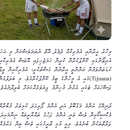
މިހާރު އީރާނާއި އެމެރިކާއާ ދެމެދު އޮތް ނުތަނަވަސްކަން މި އަހަ
އެރިޒޯނާގައި ކޭންޕުކުރާން ކުރީން ހަމަޖެހިފައި އޮތަސް އެމެރިކާއ
ކުޑަތަންވަމުން އަންނާތީ އީރާނުން ގަސްތުކުރީ، އެމެރިކާއިން ވީ
(
Tijuana
)ގައި އެ މީހުންގެ ޓީމު ކޭންޕުކުރާށެވެ. މި ބަދަލުގެނ
ފަސޭހައަށް ޓަކައި އެޅުނު މުހިންމު ފިޔަވަޅެއްކަމަށް ބެލިދާނެއެވެ.
މެކްސިކޯއިން ވެސް ވަނީ އެންމެ ފަހުގެ ތައްޔާރީތައް ނިންމައިލައި