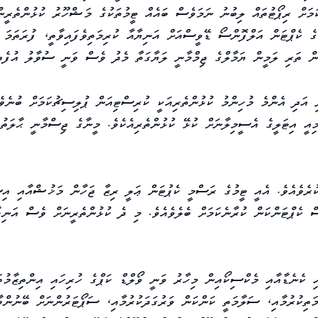
ަމަށް ރިޕޯޓުތައް ލިބުނު ނަމަވެސް ބައެއް ޓީމުތަކުގެ މަޝްހޫރު ކުޅުންތެރީން
ގެ ކެޕްޓަން އަލްފޮންސޯ ޑޭވީސްއަށް އަނިޔާއާ ކުރިމަތިވެފައިވާތީ، ފުރަތަމަ 
ން ތަރި ލަމީން ޔަމާލްގެ ޖިމްމާނީ ލަޔާގަތާ މެދު ވެސް ވަނީ ސުވާލު އުފެދި
 އަދި އެންމެ މުހިންމު ކުޅުންތެރިއަކީ ކުރިސްޓިއަން ޕުލިސިޗުކަމަށް ބުނެވެއ
މިއީ އިޓަލީގެ އެސީމިލާނަށް ކުޅޭ ކުޅުންތެރިއެކެވެ. މީނާގެ ޖިސްމާނީ ޙާލަތު
ކުރެވެއެވެ. އެއީ ޓީމުގެ ރަސްމީ ކެޕުޓަން ޢަލީ ރިޒާ ޖަހާން މަޚުޝްއާއި އި
ސް ކެޕްޓަންކަން ކުރާނެކަމަށް ބެލެވެއެވެ. މި ދެ ކުޅުންތެރީނަށް ވެސް އަނިޔ
އި ކެނެޑާއާއި މެކްސިކޯއިން މިހާރު ވަނީ ވޯލްޑް ކަޕްގެ ހުރިހައި އިންތިޒާމުތަ
މަތިކުރުމާއި، ސަލާމަތީ ކަންކަން ވަރުގަދަކުރުމާއި، ސަޕޯޓަރުންނަށް ބޭނުންވ