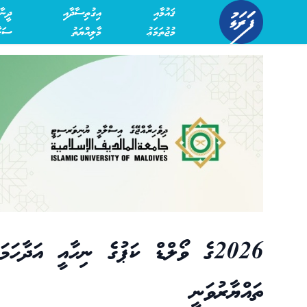
ޤައުމާއި
އިގުތިސާދާއި
ދީނާ
މުޖުތަމަޢު
މާލިއްޔަތު
ސަގާ
2026ގެ ވޯލްޑް ކަޕުގެ ނިހާއީ އަދާހ
ތައްޔާރުވަނީ