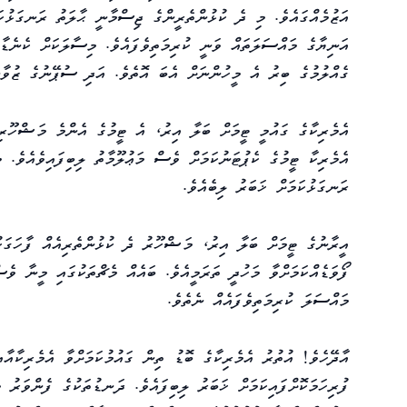
އަޒުމެއްގައެވެ. މި ދެ ކުޅުންތެރީންގެ ޖިސްމާނީ ޙާލަތު ރަނގަޅުކ
އަނިޔާގެ މައްސަލަތައް ވަނީ ކުރިމަތިވެފައެވެ. މިސާލަކަށް ކެނެޑާ
ގެއްލުމުގެ ބިރު އެ މީހުންނަށް އެބަ އޮތެވެ. އަދި ސުޕޭނުގެ ޒުވާ
އެމެރިކާގެ ގައުމީ ޓީމަށް ބަލާ އިރު، އެ ޓީމުގެ އެންމެ މަޝްހޫރި
އެމެރިކާ ޓީމުގެ ކެޕުޓަނުކަމަށް ވެސް މަޢުލޫމާތު ލިބިފައިވެއެވެ. 
ރަނގަޅުކަމަށް ޚަބަރު ލިބެއެވެ.
އީރާނުގެ ޓީމަށް ބަލާ އިރު، މަޝްހޫރު ދެ ކުޅުންތެރިއެއް ފާހަގަ
ފޯވަޑެއްކަމަށްވާ މަހުދީ ތަރަމީއެވެ. ބައެއް މެޗްތަކުގައި މީނާ ވެ
މައްސަލަ ކުރިމަތިވެފައެއް ނެތެވެ.
އާދޭހެވެ! އުތުރު އެމެރިކާގެ ބޮޑު ތިން ގައުމުކަމަށްވާ އެމެރިކާއާ
ފުރިހަމަކޮށްފައިކަމަށް ޚަބަރު ލިބިފައެވެ. ދަނޑުތަކުގެ ފެންވަރު 