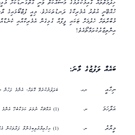
ޚިދުމަތްތައް ގާއިމުކުރުމުގެ މަސައްކަތް ވަނީ ގާތްގަނޑަކަށް މުޅީ
ހުއްޓޭނީ އުތުރު އެމެރިކާގެ ދަނޑުތަކަށެވެ. މިއީ ފުޓްބޯޅައިގެ ތާ
އިންތިޒާރުކުރަމާތޯއެވެ!
ބައެއް ލަފުޒުގެ މާނަ:
ނިހާއީ
ނއ.
ބަދަލުނުކުރެވޭ ގޮތަށް، އެންމެ ފަހުން ނ
އަދާހަމަ
ނ.
(1) އެއްޗަކާ ނުވަތަ ކަމަކާބެހޭ އެންމެ ފަހުގެ މަޢުލޫމާތު. (2) އެއްޗެއް ނުވަތަ ކަމެއް ނުވަތަ މަޢުލޫމާތެއްގެ އެންމެ ފަހުގެ ފެންވަރު.
މީޔާރު
ނ.