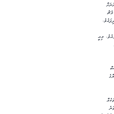
ނަށް
މެޗު
ފައެވެ.
ެވެ. މިއީ
ސް
ާގެ
ކެއް
ާނެ