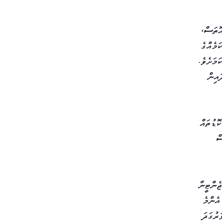
އޮތަސް،
ަމެއްގެ
މަށެވެ.
އިން
ގެ ނިހާއީ 26 ކުޅުންތެރީންގެ ސުކޮޑުތައް
ް
 މެސީ އާ އެކު އާޖެންޓީނާ
އެންމެ
ރުގަދަ